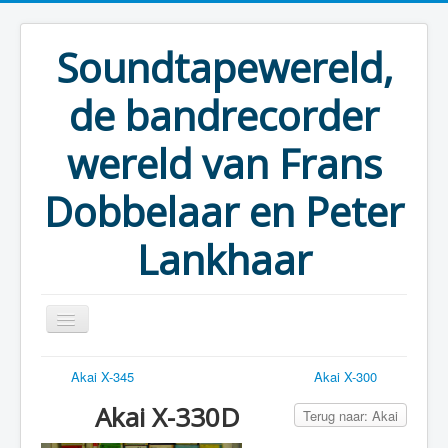
Soundtapewereld,
de bandrecorder
wereld van Frans
Dobbelaar en Peter
Lankhaar
Akai X-345
Akai X-300
U bevindt zich hier:
Start
Bandrecorders
Akai
Akai X-330D
Akai X-330D
Terug naar: Akai