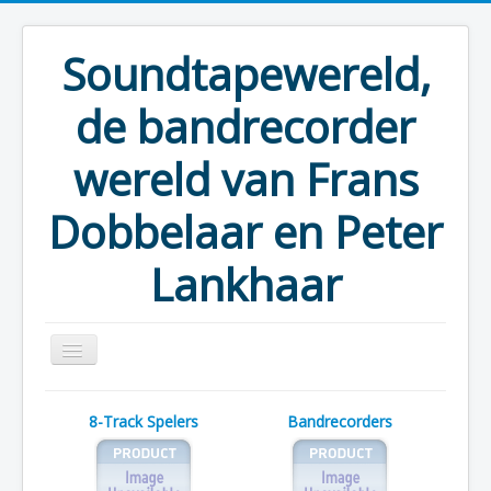
Soundtapewereld,
de bandrecorder
wereld van Frans
Dobbelaar en Peter
Lankhaar
U bevindt zich hier:
Start
8-Track Spelers
Bandrecorders