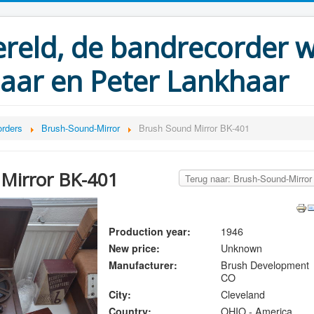
eld, de bandrecorder w
aar en Peter Lankhaar
rders
Brush-Sound-Mirror
Brush Sound Mirror BK-401
Mirror BK-401
Terug naar: Brush-Sound-Mirror
Production year:
1946
New price:
Unknown
Manufacturer:
Brush Development
CO
City:
Cleveland
Country:
OHIO - America