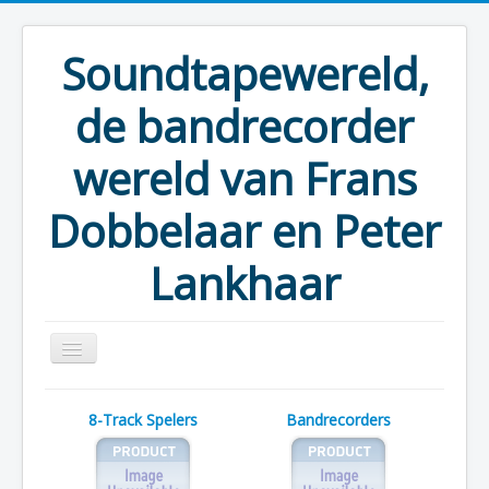
Soundtapewereld,
de bandrecorder
wereld van Frans
Dobbelaar en Peter
Lankhaar
U bevindt zich hier:
Start
8-Track Spelers
Bandrecorders