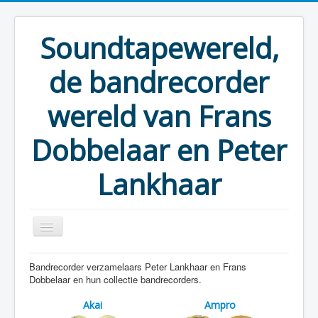
Soundtapewereld,
de bandrecorder
wereld van Frans
Dobbelaar en Peter
Lankhaar
Bandrecorder verzamelaars Peter Lankhaar en Frans
U bevindt zich hier:
Start
Bandrecorders
Dobbelaar en hun collectie bandrecorders.
Akai
Ampro