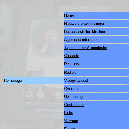
Home
Nieuwste ontwikkelingen
Bezoekersteller, klik hier
Algemene informatie
Taperecorders/Tapedecks
Cassette
Pick-ups
Radio's
Homepage
Vraag/Aanbod
Over ons
Uw mening
Gastenboek
Links
Sitemap
Forum